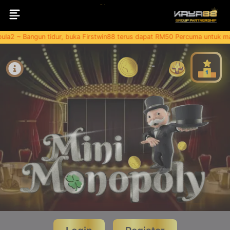
2 ~ Bangun tidur, buka Firstwin88 terus dapat RM50 Percuma untuk main
-