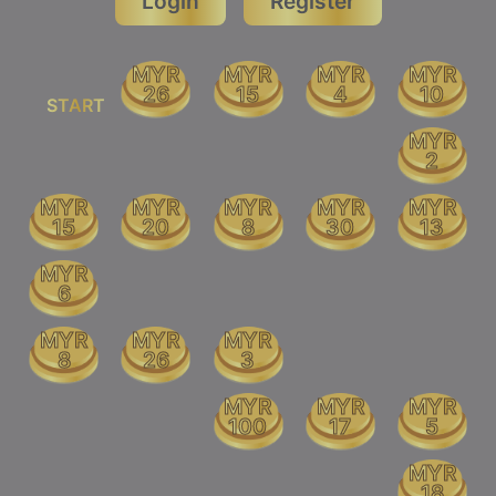
Login
Register
MYR
MYR
MYR
MYR
26
15
4
10
START
MYR
2
MYR
MYR
MYR
MYR
MYR
15
20
8
30
13
MYR
6
MYR
MYR
MYR
8
26
3
MYR
MYR
MYR
100
17
5
MYR
18