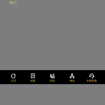
END
主页
优惠
存款
佣金
在线客服
博彩牌照